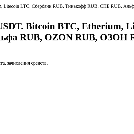
rium, Litecoin LTC, Сбербанк RUB, Тинькофф RUB, СПБ RUB, 
SDT. Bitcoin BTC, Etherium, L
ьфа RUB, OZON RUB, ОЗОН R
та, зачисления средств.