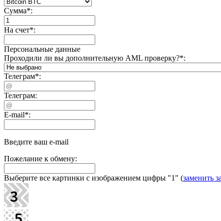
Сумма
*
:
На счет
*
:
Персональные данные
Проходили ли вы дополнительную AML проверку?
*
:
Телеграм
*
:
Телеграм:
E-mail
*
:
Введите ваш e-mail
Пожелание к обмену:
Выберите все картинки с изображением цифры
"1"
(
заменить з