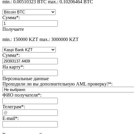
min.: 0.00510323 BTC
max.: 0.10206464 BTC
Сумма
*
:
Получаете
min.: 150000 KZT
max.: 3000000 KZT
Сумма
*
:
На карту
*
:
Персональные данные
Проходили ли вы дополнительную AML проверку?
*
:
ФИО получателя
*
:
Телеграм
*
:
E-mail
*
: