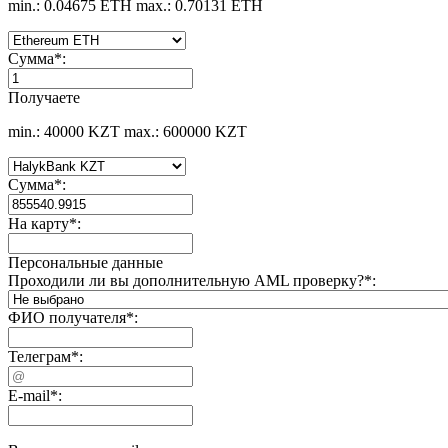
min.: 0.04675 ETH
max.: 0.70131 ETH
Сумма
*
:
Получаете
min.: 40000 KZT
max.: 600000 KZT
Сумма
*
:
На карту
*
:
Персональные данные
Проходили ли вы дополнительную AML проверку?
*
:
ФИО получателя
*
:
Телеграм
*
:
E-mail
*
: