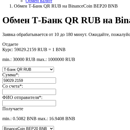
Обмен валют
Обмен Т-Банк QR RUB на BinanceCoin BEP20 BNB
Обмен Т-Банк QR RUB на Bin
Заявка обрабатывается от 10 до 180 минут. Ожидайте, пожалуйс
Отдаете
Курс:
59029.2159 RUB = 1 BNB
min.: 30000 RUB
max.: 1000000 RUB
Сумма
*
:
Со счета
*
:
ФИО отправителя
*
:
Получаете
min.: 0.5082 BNB
max.: 16.9408 BNB