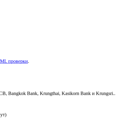
ML проверки
.
 Bangkok Bank, Krungthai, Kasikorn Bank и Krungsri..
ут)