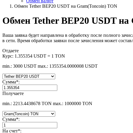
Обмен валют
Обмен Tether BEP20 USDT на Gram(Toncoin) TON
Обмен Tether BEP20 USDT на
Ваша заявка будет направлена в обработку после полного зачи
в сети. Время обработки заявки после зачисления может состав
Отдаете
Курс:
1.355354 USDT = 1 TON
min.: 3000 USDT
max.: 1355354.0000008 USDT
Сумма
*
:
Получаете
min.: 2213.4438678 TON
max.: 1000000 TON
Сумма
*
:
На счет
*
: