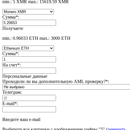
min.: 5 XMR
max.: 15619.59 XMR
Сумма
*
:
Получаете
min.: 0.96033 ETH
max.: 3000 ETH
Сумма
*
:
На счет
*
:
Персональные данные
Проходили ли вы дополнительную AML проверку?
*
:
Телеграм:
E-mail
*
:
Введите ваш e-mail
Выберите все картинки с изображением цифры
"5"
(
заменить