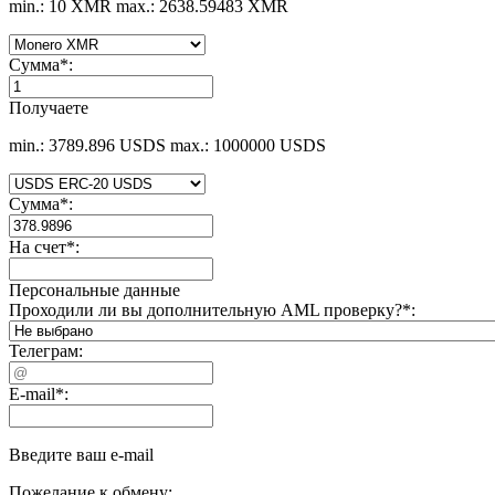
min.: 10 XMR
max.: 2638.59483 XMR
Сумма
*
:
Получаете
min.: 3789.896 USDS
max.: 1000000 USDS
Сумма
*
:
На счет
*
:
Персональные данные
Проходили ли вы дополнительную AML проверку?
*
:
Телеграм:
E-mail
*
:
Введите ваш e-mail
Пожелание к обмену: